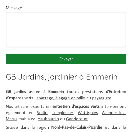
Message
Envoyer
GB Jardins, jardinier à Emmerin
GB Jardins
assure à
Emmerin
toutes prestations
d'Entretien
d'espaces verts
:
abattage, élagage et taille
ou
paysagiste
.
Nos artisans experts en
entretien d'espaces verts
interviennent
également en
Seclin
,
Templemars
,
Wattignies
,
Allennes-les-
Marais
mais aussi
Haubourdin
ou
Gondecourt
.
Située dans la région
Nord-Pas-de-Calais-Picardie
et dans le