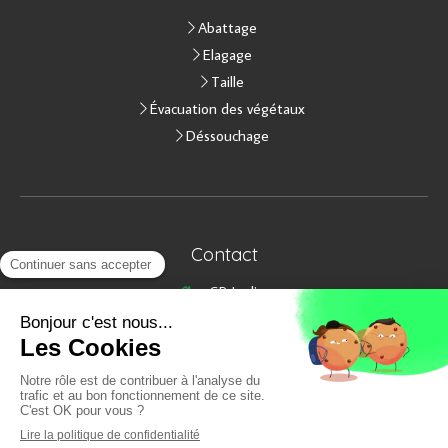
Abattage
Elagage
Taille
Évacuation des végétaux
Déssouchage
Contact
GB Jardins
12 Chartreau
59263
Houplin-Ancoisne
Afficher le téléphone
Demander un devis